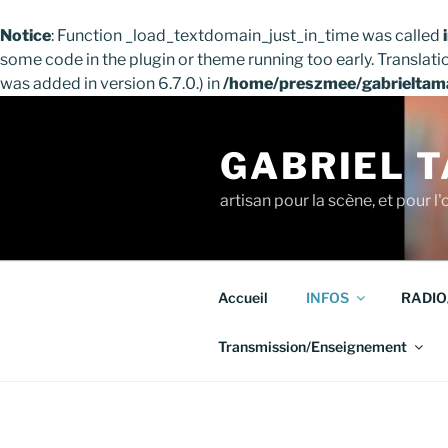
Notice
: Function _load_textdomain_just_in_time was called
some code in the plugin or theme running too early. Translati
was added in version 6.7.0.) in
/home/preszmee/gabrieltama
Aller
au
GABRIEL 
contenu
principal
artisan pour la scène, et pour l'o
Accueil
INFOS
RADIO
Transmission/Enseignement