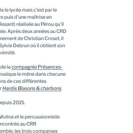
le lycée mais c’est par le
re puis d’une maîtrise en
ssant) réalisée au Pérou qu’il
rale. Après deux années au CRD
nement de Christian Croset, il
Sylvie Debrun où il obtient son
animité.
 de la
compagnie Présences-
la musique le mène dans chacune
ons de ces différentes
ir
Hardis Blasons & charbons
depuis 2015.
olina et le percussionniste
encontrés au CRR
nsemble, les trois comparses